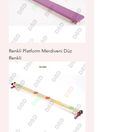
Renkli Platform Merdiveni Düz
Renkli