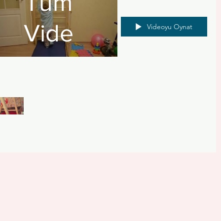
Tüm
Videolar
Videoyu Oynat