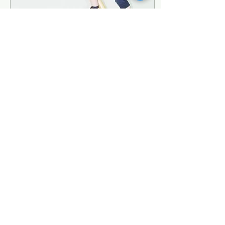
21 Oca 2019
∙
1
dk.
Neden İsveç Duvarı ve
Montesori Oyun Alanları
Çocuklar Hareketi Sever
Fiziksel Gelişim İçin
Çocukların Hareket
Alanlarının Kontrolü
Çocukların mekan
aramaksızın hareket
etmeleri bu...
41
0
Ürünler
FAQ
Hakkımızda
Kargo&Garanti